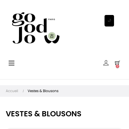
🌙
Basculer
☰
0
la
navigation
Accueil
Vestes & Blousons
VESTES & BLOUSONS