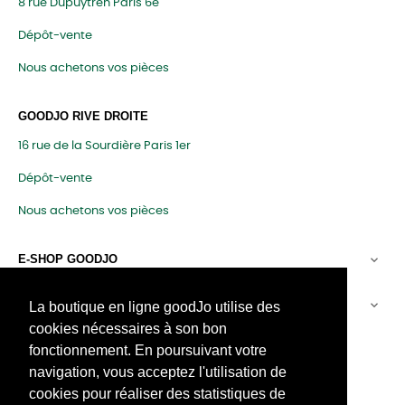
8 rue Dupuytren Paris 6e
Dépôt-vente
Nous achetons vos pièces
GOODJO RIVE DROITE
16 rue de la Sourdière Paris 1er
Dépôt-vente
Nous achetons vos pièces
E-SHOP GOODJO

SERVICE CLIENT

La boutique en ligne goodJo utilise des
cookies nécessaires à son bon
LA MAISON GOODJO
fonctionnement. En poursuivant votre
navigation, vous acceptez l'utilisation de
À propos du logo "goodJo"
cookies pour réaliser des statistiques de