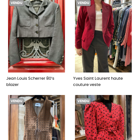
VENDU
VENDU
Jean Louis Scherrer 80’s
Yves Saint Laurent haute
blazer
couture veste
VENDU
VENDU